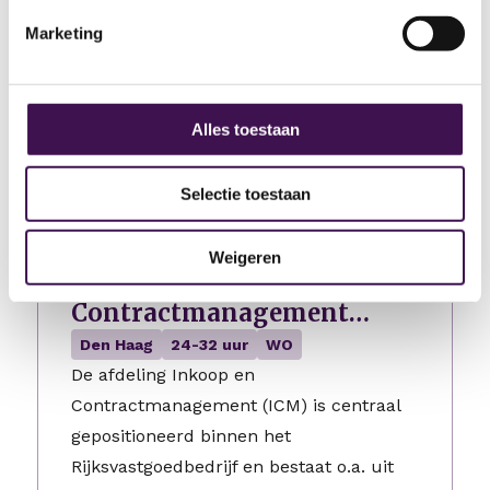
Krimpenerwaard, een gemeente die
volop inzet op datagedreven werken en
Marketing
een solide financiële sturing binnen het
sociaal domein. Je maakt onderdeel uit
van…
Alles toestaan
2 dagen geleden geplaatst
Selectie toestaan
Interim sectiehoofd en
Weigeren
expert organisatieadvies
Contractmanagement
Onderhoud
Den Haag
24-32 uur
WO
De afdeling Inkoop en
Contractmanagement (ICM) is centraal
gepositioneerd binnen het
Rijksvastgoedbedrijf en bestaat o.a. uit