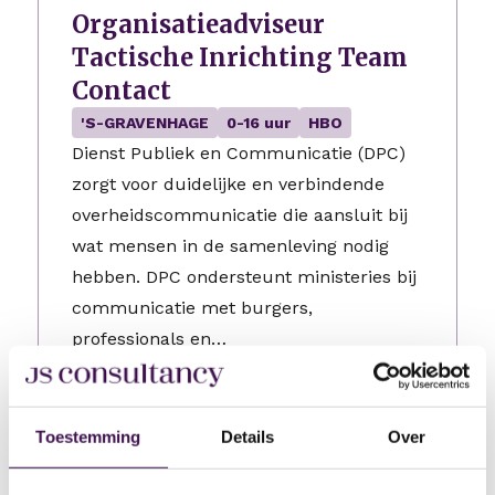
Organisatieadviseur
Tactische Inrichting Team
Contact
'S-GRAVENHAGE
0-16 uur
HBO
Dienst Publiek en Communicatie (DPC)
zorgt voor duidelijke en verbindende
overheidscommunicatie die aansluit bij
wat mensen in de samenleving nodig
hebben. DPC ondersteunt ministeries bij
communicatie met burgers,
professionals en…
2 dagen geleden geplaatst
Toestemming
Details
Over
Werkcoach
Geldermalsen
24-32 uur
HBO