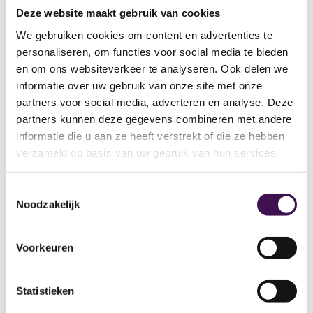
Deze website maakt gebruik van cookies
Werkzaak Rivierenland begeleidt mensen
We gebruiken cookies om content en advertenties te
bij het vinden, behouden en ontwikkelen
personaliseren, om functies voor social media te bieden
van werk. Op de locatie in Geldermalsen
en om ons websiteverkeer te analyseren. Ook delen we
werken dagelijks honderden
informatie over uw gebruik van onze site met onze
medewerkers aan hun talenten en
partners voor social media, adverteren en analyse. Deze
ontwikkeling richting een duurzame
partners kunnen deze gegevens combineren met andere
plek…
informatie die u aan ze heeft verstrekt of die ze hebben
verzameld op basis van uw gebruik van hun services.
2 dagen geleden geplaatst
Toestemmingsselectie
Noodzakelijk
Specialist Financiële
analyse en Subsidiebeheer
Voorkeuren
Sociaal Domein
Stolwijk
24-32 uur
HBO
Statistieken
Je gaat aan de slag bij gemeente