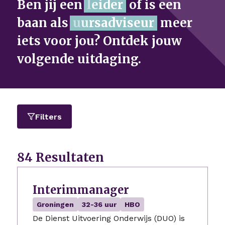
Ben jij een
P
r
o
g
r
of is een
baan als
meer iets voor jou?
Ontdek jouw volgende
uitdaging.
Filters
84 Resultaten
Interimmanager
Groningen
32-36 uur
HBO
De Dienst Uitvoering Onderwijs (DUO) is