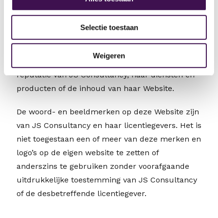
voorafgaande uitdrukkelijke toestemming van JS
Consultancy nodig. Deze wordt doorgaans
Selectie toestaan
gegeven, tenzij de inhoud, uitstraling of reputatie
van de gastsite zich naar het oordeel van JS
Weigeren
Consultancy slecht verdraagt met de naam en
reputatie van JS Consultancy, haar diensten en
producten of de inhoud van haar Website.
De woord- en beeldmerken op deze Website zijn
van JS Consultancy en haar licentiegevers. Het is
niet toegestaan een of meer van deze merken en
logo’s op de eigen website te zetten of
anderszins te gebruiken zonder voorafgaande
uitdrukkelijke toestemming van JS Consultancy
of de desbetreffende licentiegever.