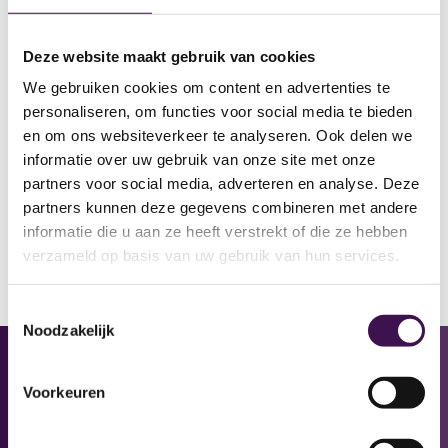
Als je toekomst zoekt bij gemeenten,
rijksoverheid, waterschappen, provincies,
Deze website maakt gebruik van cookies
veiligheidsregio’s, omgevingsdiensten, zbo’s,
We gebruiken cookies om content en advertenties te
water- en energiebedrijven, woningcorporaties,
personaliseren, om functies voor social media te bieden
zorg & onderwijs, staat ons landelijke netwerk
en om ons websiteverkeer te analyseren. Ook delen we
van vestigingen voor je klaar.
informatie over uw gebruik van onze site met onze
partners voor social media, adverteren en analyse. Deze
partners kunnen deze gegevens combineren met andere
informatie die u aan ze heeft verstrekt of die ze hebben
Bekijk hier alle vacatures
verzameld op basis van uw gebruik van hun services.
Toestemmingsselectie
Noodzakelijk
Voorkeuren
Vacatures