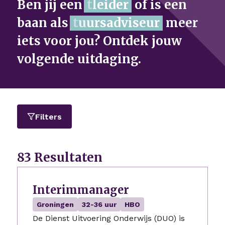
Ben jij een
P
r
o
g
of is een baan
als
meer iets voor jou?
Ontdek jouw volgende
uitdaging.
Filters
83 Resultaten
Interimmanager
Groningen
32-36 uur
HBO
De Dienst Uitvoering Onderwijs (DUO) is