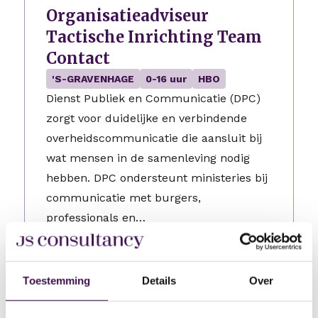
Organisatieadviseur
Tactische Inrichting Team
Contact
'S-GRAVENHAGE
0-16 uur
HBO
Dienst Publiek en Communicatie (DPC)
zorgt voor duidelijke en verbindende
overheidscommunicatie die aansluit bij
wat mensen in de samenleving nodig
hebben. DPC ondersteunt ministeries bij
communicatie met burgers,
professionals en…
3 dagen geleden geplaatst
Toestemming
Details
Over
Werkcoach
Geldermalsen
24-32 uur
HBO