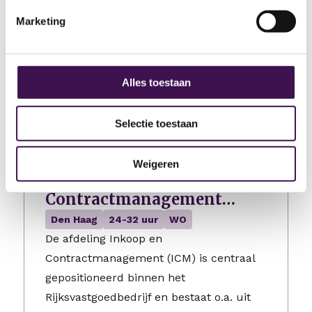
Krimpenerwaard, een gemeente die
volop inzet op datagedreven werken en
Marketing
een solide financiële sturing binnen het
sociaal domein. Je maakt onderdeel uit
van…
Alles toestaan
3 dagen geleden geplaatst
Selectie toestaan
Interim sectiehoofd en
Weigeren
expert organisatieadvies
Contractmanagement
Onderhoud
Den Haag
24-32 uur
WO
De afdeling Inkoop en
Contractmanagement (ICM) is centraal
gepositioneerd binnen het
Rijksvastgoedbedrijf en bestaat o.a. uit