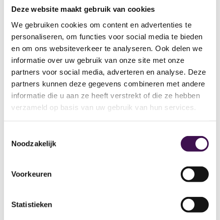
Deze website maakt gebruik van cookies
Werkzaak Rivierenland begeleidt mensen
We gebruiken cookies om content en advertenties te
bij het vinden, behouden en ontwikkelen
personaliseren, om functies voor social media te bieden
van werk. Op de locatie in Geldermalsen
en om ons websiteverkeer te analyseren. Ook delen we
werken dagelijks honderden
informatie over uw gebruik van onze site met onze
medewerkers aan hun talenten en
partners voor social media, adverteren en analyse. Deze
ontwikkeling richting een duurzame
partners kunnen deze gegevens combineren met andere
plek…
informatie die u aan ze heeft verstrekt of die ze hebben
verzameld op basis van uw gebruik van hun services.
3 dagen geleden geplaatst
Toestemmingsselectie
Noodzakelijk
Specialist Financiële
analyse en Subsidiebeheer
Voorkeuren
Sociaal Domein
Stolwijk
24-32 uur
HBO
Statistieken
Je gaat aan de slag bij gemeente