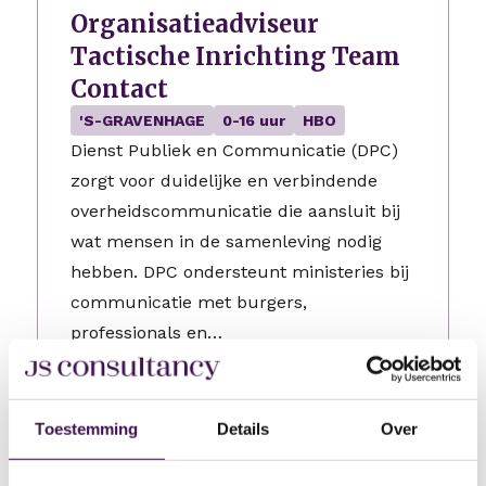
Organisatieadviseur
Tactische Inrichting Team
Contact
'S-GRAVENHAGE
0-16 uur
HBO
Dienst Publiek en Communicatie (DPC)
zorgt voor duidelijke en verbindende
overheidscommunicatie die aansluit bij
wat mensen in de samenleving nodig
hebben. DPC ondersteunt ministeries bij
communicatie met burgers,
professionals en…
3 dagen geleden geplaatst
Toestemming
Details
Over
Werkcoach
Geldermalsen
24-32 uur
HBO