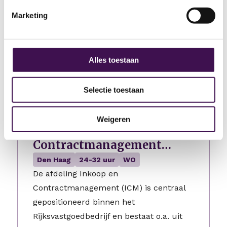
Krimpenerwaard, een gemeente die
volop inzet op datagedreven werken en
Marketing
een solide financiële sturing binnen het
sociaal domein. Je maakt onderdeel uit
van…
Alles toestaan
3 dagen geleden geplaatst
Selectie toestaan
Interim sectiehoofd en
Weigeren
expert organisatieadvies
Contractmanagement
Onderhoud
Den Haag
24-32 uur
WO
De afdeling Inkoop en
Contractmanagement (ICM) is centraal
gepositioneerd binnen het
Rijksvastgoedbedrijf en bestaat o.a. uit