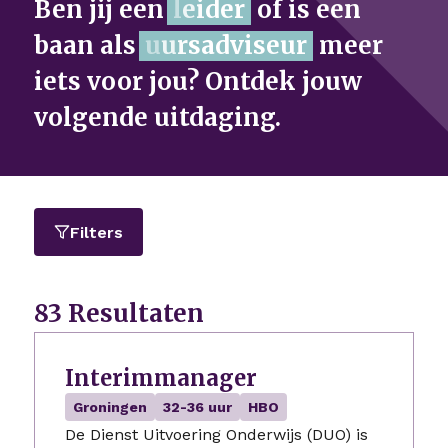
Ben jij een
P
r
o
g
r
a
of is een
baan als
meer iets voor jou?
Ontdek jouw volgende
uitdaging.
Filters
83 Resultaten
Interimmanager
Groningen
32-36 uur
HBO
De Dienst Uitvoering Onderwijs (DUO) is