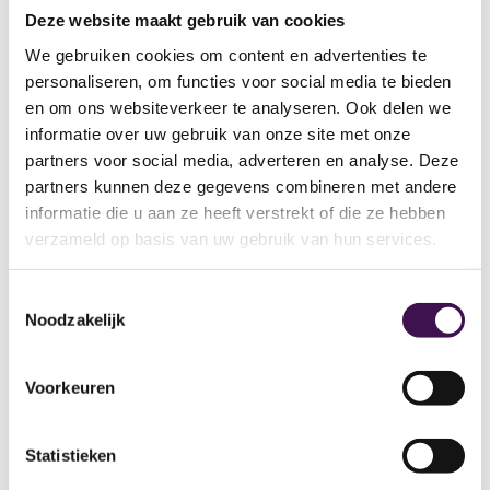
Deze website maakt gebruik van cookies
Werkzaak Rivierenland begeleidt mensen
We gebruiken cookies om content en advertenties te
bij het vinden, behouden en ontwikkelen
personaliseren, om functies voor social media te bieden
van werk. Op de locatie in Geldermalsen
en om ons websiteverkeer te analyseren. Ook delen we
werken dagelijks honderden
informatie over uw gebruik van onze site met onze
medewerkers aan hun talenten en
partners voor social media, adverteren en analyse. Deze
ontwikkeling richting een duurzame
partners kunnen deze gegevens combineren met andere
plek…
informatie die u aan ze heeft verstrekt of die ze hebben
verzameld op basis van uw gebruik van hun services.
3 dagen geleden geplaatst
Toestemmingsselectie
Noodzakelijk
Specialist Financiële
analyse en Subsidiebeheer
Voorkeuren
Sociaal Domein
Stolwijk
24-32 uur
HBO
Statistieken
Je gaat aan de slag bij gemeente