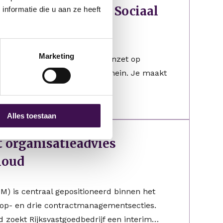
 en Subsidiebeheer Sociaal
nformatie die u aan ze heeft
Marketing
rd, een gemeente die volop inzet op
turing binnen het sociaal domein. Je maakt
Alles toestaan
t organisatieadvies
houd
) is centraal gepositioneerd binnen het
nkoop- en drie contractmanagementsecties.
zoekt Rijksvastgoedbedrijf een interim…