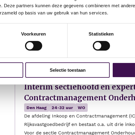
Specialist Financiële analyse
e. Deze partners kunnen deze gegevens combineren met andere i
erzameld op basis van uw gebruik van hun services.
Domein
Stolwijk
24-32 uur
HBO
Voorkeuren
Statistieken
Je gaat aan de slag bij gemeente Krimpenerwaa
datagedreven werken en een solide financiële s
onderdeel uit van…
23 uur geleden geplaatst
Selectie toestaan
Interim sectiehoofd en exper
Contractmanagement Onder
Den Haag
24-32 uur
WO
De afdeling Inkoop en Contractmanagement (ICM
Rijksvastgoedbedrijf en bestaat o.a. uit drie i
Voor de sectie Contractmanagement Onderhoud 