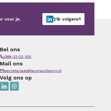
r voor je.
21k volgers
Bel ons
088-33 02 100
Mail ons
secretariaat@jsconsultancy.nl
Volg ons op