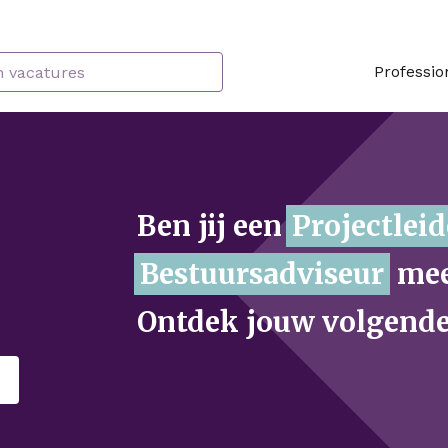
Professio
Ben jij een
P
r
o
of is e
iets voor jou? Ontdek
uitdaging.