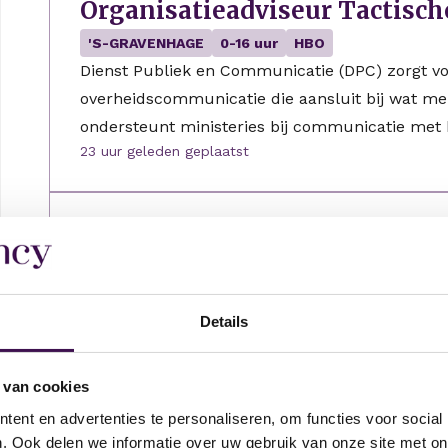
Organisatieadviseur Tactisch
'S-GRAVENHAGE
0-16 uur
HBO
Dienst Publiek en Communicatie (DPC) zorgt vo
overheidscommunicatie die aansluit bij wat m
ondersteunt ministeries bij communicatie met 
23 uur geleden geplaatst
Werkcoach
Geldermalsen
24-32 uur
HBO
Werkzaak Rivierenland begeleidt mensen bij he
Details
Op de locatie in Geldermalsen werken dagelij
en ontwikkeling richting een duurzame plek…
23 uur geleden geplaatst
 van cookies
ent en advertenties te personaliseren, om functies voor social
. Ook delen we informatie over uw gebruik van onze site met on