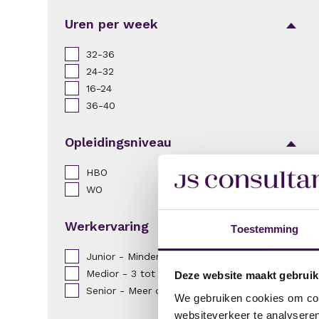
Uren per week
32-36
24-32
16-24
36-40
Opleidingsniveau
HBO
WO
Werkervaring
Toestemming
Junior - Minder dan 3 jaar
Medior - 3 tot 8 jaar
Deze website maakt gebruik
Senior - Meer dan 8 jaar
We gebruiken cookies om cont
websiteverkeer te analyseren