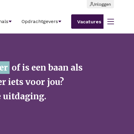
Inloggen
nals
Opdrachtgevers
Vacatures
en baan als
u
r
meer
 jouw volgende