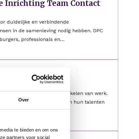
e Inrichting Team Contact
or duidelijke en verbindende
ensen in de samenleving nodig hebben. DPC
burgers, professionals en…
t vinden, behouden en ontwikkelen van werk.
Over
ks honderden medewerkers aan hun talenten
 media te bieden en om ons
ze partners voor social