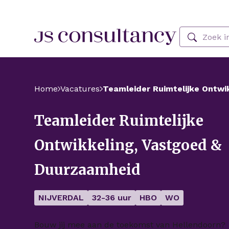
Skip Navigation or Skip to Content
Zoeken
Home
Vacatures
Teamleider Ruimtelijke
Ontwikkeling, Vastgoed &
Duurzaamheid
NIJVERDAL
32-36 uur
HBO
WO
Bouw jij mee aan de toekomst van Hellendoorn?