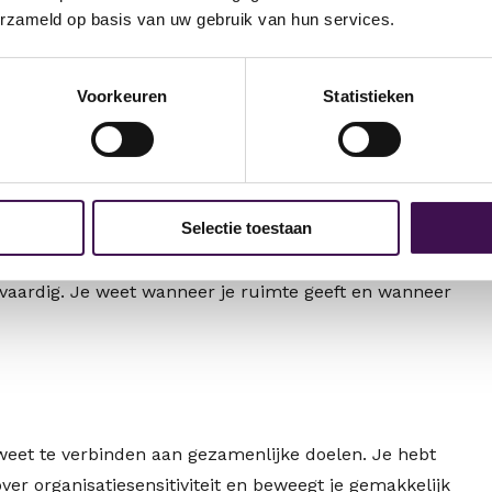
erzameld op basis van uw gebruik van hun services.
e en management.
de afdeling Omgevingsontwikkeling.
ners, ondernemers, maatschappelijke organisaties,
Voorkeuren
Statistieken
en zich niet aan de grenzen van beleidsterreinen.
Selectie toestaan
lik, die kansen ziet, verbindingen legt en mensen
geving waarin belangen samenkomen en soms ook
tvaardig. Je weet wanneer je ruimte geeft en wanneer
weet te verbinden aan gezamenlijke doelen. Je hebt
ver organisatiesensitiviteit en beweegt je gemakkelijk