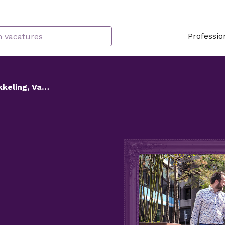
Professio
Teamleider Ruimtelijke Ontwikkeling, Vastgoed & Duurzaamheid