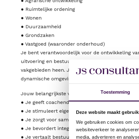
● Agrarische ontwikkeling
● Ruimtelijke ordening
● Wonen
● Duurzaamheid
● Grondzaken
● Vastgoed (waaronder onderhoud)
Je bent verantwoordelijk voor de ontwikkeling v
uitvoering en bestuurlijke ambities. Daarbij stim
vakgebieden heen. Je zorgt ervoor dat mensen to
dynamische omgeving en creëert de voorwaarden
Toestemming
Jouw belangrijkste verantwoordelijkheden
● Je geeft coachend en inspirerend leiding aan 
● Je stimuleert eigenaarschap, samenwerking en 
Deze website maakt gebruik
● Je zorgt voor samenhang tussen de verschillen
We gebruiken cookies om cont
● Je bevordert integraal werken binnen de organi
websiteverkeer te analyseren
● Je vertaalt bestuurlijke ambities naar haalbar
media, adverteren en analys