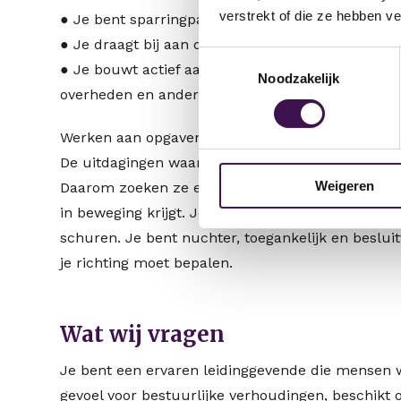
verstrekt of die ze hebben v
● Je bent sparringpartner voor bestuur, directi
● Je draagt bij aan de verdere ontwikkeling van 
Toestemmingsselectie
● Je bouwt actief aan sterke netwerken met inwo
Noodzakelijk
overheden en andere partners.
Werken aan opgaven die ertoe doen
De uitdagingen waar Hellendoorn voor staat houd
Weigeren
Daarom zoeken ze een teamleider met een brede b
in beweging krijgt. Je voelt je thuis in een om
schuren. Je bent nuchter, toegankelijk en beslui
je richting moet bepalen.
Wat wij vragen
Je bent een ervaren leidinggevende die mensen 
gevoel voor bestuurlijke verhoudingen, beschikt o