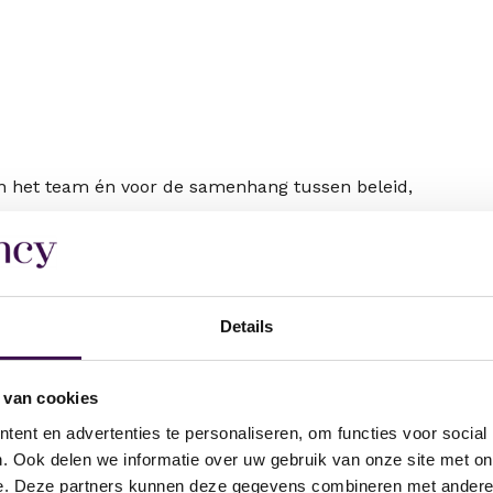
an het team én voor de samenhang tussen beleid,
uleer je integraal werken, over de grenzen van
t hun recht komen, brengt focus aan in een
 om samen resultaten te behalen.
Details
een deskundig team van professionals.
professionele ontwikkeling.
 van cookies
de beleidsvelden binnen het ruimtelijk domein.
ent en advertenties te personaliseren, om functies voor social
satie en met externe partners.
. Ook delen we informatie over uw gebruik van onze site met on
e doelen en concrete resultaten.
e. Deze partners kunnen deze gegevens combineren met andere i