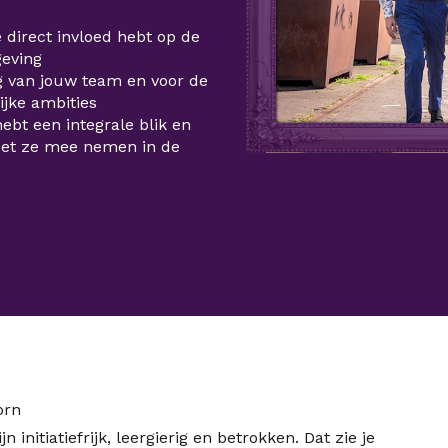
e direct invloed hebt op de
geving
g van jouw team en voor de
ijke ambities
hebt een integrale blik en
eet ze mee nemen in de
orn
nitiatiefrijk, leergierig en betrokken. Dat zie je