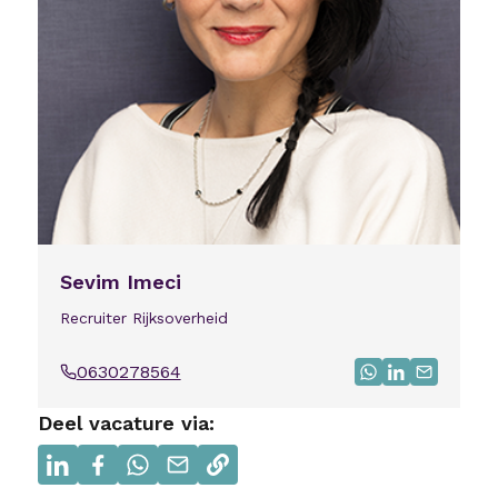
Sevim Imeci
Recruiter Rijksoverheid
0630278564
Bel
Stuur bericht v
Bezoek Linke
Mail mij
Deel vacature via:
Delen via linkedin
Delen via facebook
Delen via whatsapp
Delen via e-mail