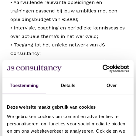
• Aanvullende relevante opleidingen en
trainingen passend bij jouw ambities met een
opleidingsbudget van €5000;
• Intervisie, coaching en periodieke kennissessies
over actuele thema’s in het werkveld;
• Toegang tot het unieke netwerk van JS
Consultancy;
• Laptop en een telefoon (die je ook privé mag
gebruiken);
• Reiskostenvergoeding, NS Businesskaart of,
Toestemming
Details
Over
afhankelijk van je reistijd, de mogelijkheid tot
een leaseauto!);
• En natuurlijk een gezellige groep collega’s en
Deze website maakt gebruik van cookies
regelmatig leuke bijeenkomsten en borrels.
We gebruiken cookies om content en advertenties te
personaliseren, om functies voor social media te bieden
Een ZZP-constructie (uurtarief in overleg),
en om ons websiteverkeer te analyseren. Ook delen we
behoort ook tot de mogelijkheden. Naast de