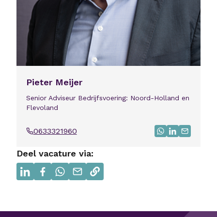
Pieter Meijer
Senior Adviseur Bedrijfsvoering: Noord-Holland en
Flevoland
0633321960
Bel
Stuur bericht v
Bezoek Linke
Mail mij
Deel vacature via:
Delen via linkedin
Delen via facebook
Delen via whatsapp
Delen via e-mail