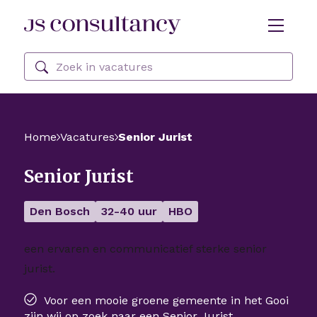
Skip Navigation or Skip to Content
Zoeken
Home
Vacatures
Senior Jurist
Senior Jurist
Den Bosch
32-40 uur
HBO
een ervaren en communicatief sterke senior
jurist.
Voor een mooie groene gemeente in het Gooi
zijn wij op zoek naar een Senior Jurist.