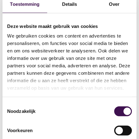
Toestemming
Details
Over
* Salariëring ingeschaald conform CAO
opdrachtgever afhankelijk van jouw opleiding en
Deze website maakt gebruik van cookies
ervaring en op basis van 36 uur in de week;
We gebruiken cookies om content en advertenties te
* Aanvullende opleidingen en trainingen op
personaliseren, om functies voor social media te bieden
gebied van inhoudelijke kennis, vaardigheden en
en om ons websiteverkeer te analyseren. Ook delen we
competenties, passend bij jouw ambities;
informatie over uw gebruik van onze site met onze
* Intervisie, coaching en periodieke kennissessies
partners voor social media, adverteren en analyse. Deze
over actuele thema’s in het werkveld;
partners kunnen deze gegevens combineren met andere
* Toegang tot het exclusieve netwerk van JS
informatie die u aan ze heeft verstrekt of die ze hebben
verzameld op basis van uw gebruik van hun services.
Consultancy.
* Laptop en een telefoon (die je ook privé mag
Toestemmingsselectie
gebruiken);
Noodzakelijk
* Reiskostenvergoeding, NS Businesskaart of
afhankelijk van je reistijd de mogelijkheid tot een
Voorkeuren
leaseauto!).