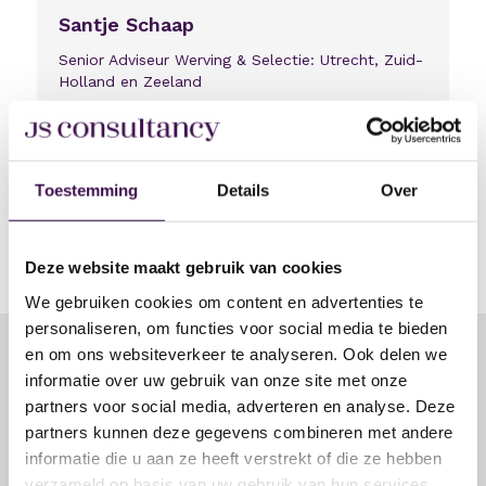
Santje Schaap
Senior Adviseur Werving & Selectie: Utrecht, Zuid-
Holland en Zeeland
0651135793
Bel
Stuur bericht v
Bezoek Linke
Mail mij
Deel vacature via:
Toestemming
Details
Over
Delen via linkedin
Delen via facebook
Delen via whatsapp
Delen via e-mail
Deze website maakt gebruik van cookies
We gebruiken cookies om content en advertenties te
personaliseren, om functies voor social media te bieden
en om ons websiteverkeer te analyseren. Ook delen we
informatie over uw gebruik van onze site met onze
Solliciteer op deze vacature
partners voor social media, adverteren en analyse. Deze
partners kunnen deze gegevens combineren met andere
informatie die u aan ze heeft verstrekt of die ze hebben
1. E-mailadres
verzameld op basis van uw gebruik van hun services.