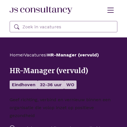
Skip Navigation or Skip to Content
Zoeken
Home
Vacatures
HR-Manager (vervuld)
HR-Manager (vervuld)
Eindhoven
32-36 uur
WO
Geef richting, verbind en vernieuw binnen een
organisatie die volop inzet op positieve
gezondheid