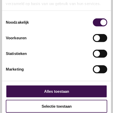
verzameld op basis van uw gebruik van hun services.
1. E-mailadres
Toestemmingsselectie
We controleren of je al in ons systeem staat, dan
Noodzakelijk
hoef je geen NAW gegevens meer in te vullen.
E-mailadres
*
Voorkeuren
Statistieken
2. Persoonsgegevens
Marketing
Voornaam
*
Alles toestaan
Tussenvoegsel
Selectie toestaan