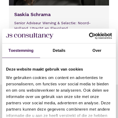
Saskia Schrama
Senior Adviseur Werving & Selectie: Noord-
Holland, Utrecht en Flevoland
0612570376
Bel
Stuur bericht v
Bezoek Linke
Mail mij
Toestemming
Details
Over
Deel vacature via:
Delen via linkedin
Delen via facebook
Delen via whatsapp
Delen via e-mail
Deze website maakt gebruik van cookies
We gebruiken cookies om content en advertenties te
personaliseren, om functies voor social media te bieden
en om ons websiteverkeer te analyseren. Ook delen we
informatie over uw gebruik van onze site met onze
partners voor social media, adverteren en analyse. Deze
Solliciteer op deze vacature
partners kunnen deze gegevens combineren met andere
informatie die u aan ze heeft verstrekt of die ze hebben