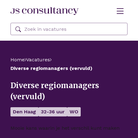
Skip Navigation or Skip to Content
Zoeken
Home
Vacatures
Diverse regiomanagers (vervuld)
Diverse regiomanagers
(vervuld)
Den Haag
32-36 uur
WO
Mooie kans waarin je het verschil kunt maken