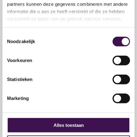
partners kunnen deze gegevens combineren met andere
informatie die u aan ze heeft verstrekt of die ze hebben
Solliciteer op deze vacature
verzameld op basis van uw gebruik van hun services.
1. E-mailadres
Toestemmingsselectie
Noodzakelijk
We controleren of je al in ons systeem staat, dan
hoef je geen NAW gegevens meer in te vullen.
Voorkeuren
E-mailadres
*
Statistieken
Marketing
2. Persoonsgegevens
Voornaam
*
Alles toestaan