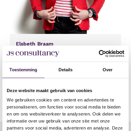
Elsbeth Braam
Senior Adviseur Werving & Selectie: Groningen,
Friesland, Drenthe en Overijssel
Toestemming
Details
Over
0633321986
Bel
Stuur bericht v
Bezoek Linke
Mail mij
Deel vacature via:
Deze website maakt gebruik van cookies
We gebruiken cookies om content en advertenties te
Delen via linkedin
Delen via facebook
Delen via whatsapp
Delen via e-mail
personaliseren, om functies voor social media te bieden
en om ons websiteverkeer te analyseren. Ook delen we
informatie over uw gebruik van onze site met onze
partners voor social media, adverteren en analyse. Deze