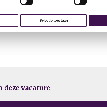
 contact opnemen met onze recruiter Mirjam Rietveld
515764
Selectie toestaan
op deze vacature