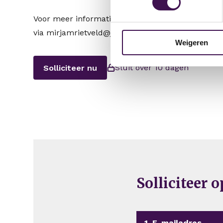
Voor meer informatie over deze vacature kun je
via mirjamrietveld@jsconsultancy.nl of via 06-27
Weigeren
Sluit over 10 dagen
Solliciteer nu
Solliciteer 
1. E-mailadres