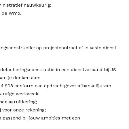
inistratief nauwkeurig;
n de Wmo.
ngsconstructie: op projectcontract of in vaste dienst
 detacheringsconstructie in een dienstverband bij JS
kan je denken aan:
 € 4.908 conform cao opdrachtgever afhankelijk van
36-urige werkweek;
ndejaaruitkering;
j voor onze rekening;
en passend bij jouw ambities met een