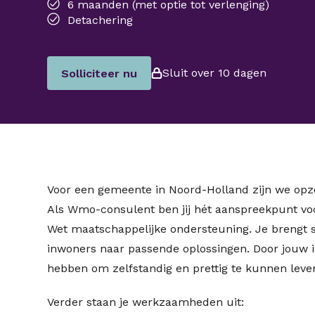
6 maanden (met optie tot verlenging)
Detachering
Sluit over 10 dagen
Solliciteer nu
Voor een gemeente in Noord-Holland zijn we o
Als Wmo-consulent ben jij hét aanspreekpunt vo
Wet maatschappelijke ondersteuning. Je brengt s
inwoners naar passende oplossingen. Door jouw i
hebben om zelfstandig en prettig te kunnen leve
Verder staan je werkzaamheden uit: