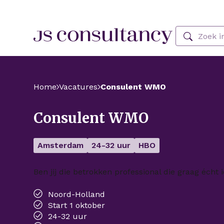
Skip Navigation or Skip to Content
Zoeken
Home
Vacatures
Consulent WMO
Consulent WMO
Amsterdam
24-32 uur
HBO
Ben jij die betrokken professional die graag écht
Noord-Holland
Start 1 oktober
24-32 uur