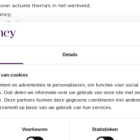
s over actuele thema’s in het werkveld;
ancy;
bruiken);
kelijk van je reistijd, de mogelijkheid tot een
regelmatig leuke bijeenkomsten en borrels.
Details
sionals en managers voor de publieke zaak. Bij ons
langrijkste uitdagingen in onze samenleving.
 van cookies
n we het waar.
ent en advertenties te personaliseren, om functies voor social
. Ook delen we informatie over uw gebruik van onze site met on
e. Deze partners kunnen deze gegevens combineren met andere i
erzameld op basis van uw gebruik van hun services.
t om te solliciteren! Ook als je nog twijfelt, nodigen
efonische) gesprek kijken we samen of er een match is
Voorkeuren
Statistieken