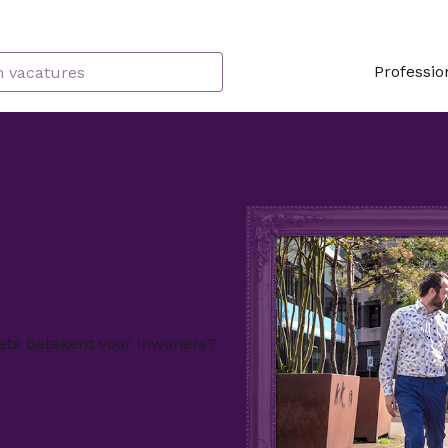
Professio
 iets betekent voor inwoners?