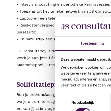
• Intervisie, coaching en periodieke kennissessie
• Toegang tot het unieke netwerk van JS Consult
• Laptop en een telefoon (die je ook privé mag ge
• Reiskostenvergoeding, NS Businesskaart of, afhan
leaseauto;
• En natuurlijk een gezellige groep collega’s en 
Toestemming
JS Consultancy is de carrière partner van profes
werk je aan jezelf én aan oplossingen voor de be
Deze website maakt gebruik
Maatschappelijk resultaat. Samen met jou make
We gebruiken cookies om cont
websiteverkeer te analyseren
media, adverteren en analys
Sollicitatieprocedure
verstrekt of die ze hebben v
Ben je enthousiast geworden? Dan is dit hét momen
Toestemmingsselectie
we je uit om te reageren. Tijdens het eerste (tel
Noodzakelijk
en kun jij al je vragen stellen.