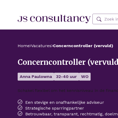
Skip Navigation or Skip to Content
Zoeken
Home
Vacatures
Concerncontroller (vervuld)
Concerncontroller (vervuld
Anna Paulowna
32-40 uur
WO
Schakel flexibel om het kennisniveau in de financi
Een stevige en onafhankelijke adviseur
Strategische sparringpartner
Betrouwbaar, transparant, rechtmatig, doelma