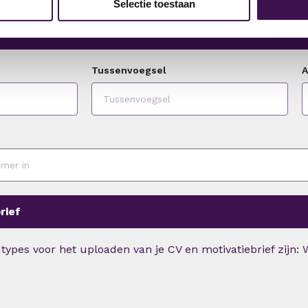
Selectie toestaan
ns
Tussenvoegsel
A
rief
ypes voor het uploaden van je CV en motivatiebrief zijn: W