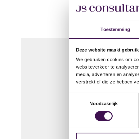
Toestemming
Deze website maakt gebruik
We gebruiken cookies om cont
Solliciteer 
websiteverkeer te analyseren
media, adverteren en analys
verstrekt of die ze hebben v
1. E-mailadres
Toestemmingsselectie
Noodzakelijk
We controleren of je a
E-mailadres
*