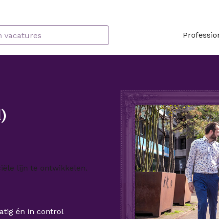
Professio
)
ële lijn te ontwikkelen.
tig én in control