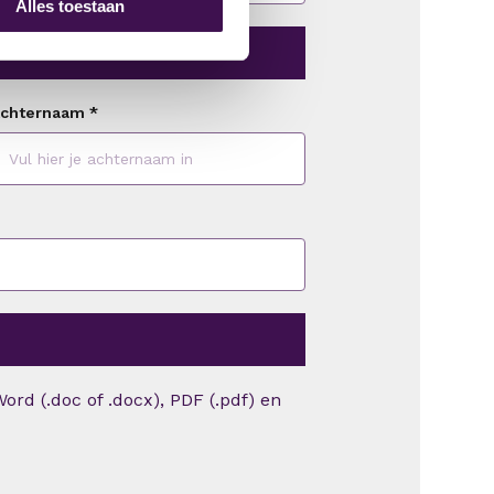
Alles toestaan
chternaam
*
ord (.doc of .docx), PDF (.pdf) en