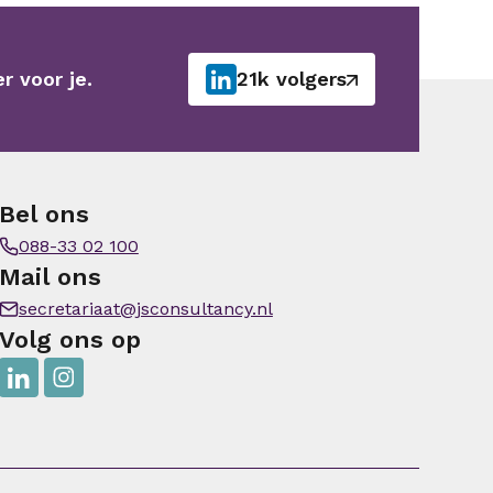
r voor je.
21k volgers
Bel ons
088-33 02 100
Mail ons
secretariaat@jsconsultancy.nl
Volg ons op