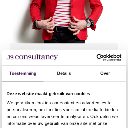
Elsbeth Braam
Senior Adviseur Werving & Selectie: Groningen,
Friesland, Drenthe en Overijssel
Toestemming
Details
Over
0633321986
Bel
Stuur bericht v
Bezoek Linke
Mail mij
Deze website maakt gebruik van cookies
Deel vacature via:
We gebruiken cookies om content en advertenties te
Delen via linkedin
Delen via facebook
Delen via whatsapp
Delen via e-mail
personaliseren, om functies voor social media te bieden
en om ons websiteverkeer te analyseren. Ook delen we
informatie over uw gebruik van onze site met onze