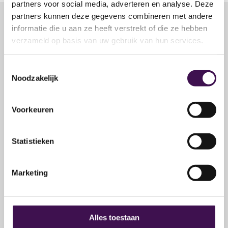
partners voor social media, adverteren en analyse. Deze
partners kunnen deze gegevens combineren met andere
informatie die u aan ze heeft verstrekt of die ze hebben
Solliciteer op deze vacature
verzameld op basis van uw gebruik van hun services.
Toestemmingsselectie
1. E-mailadres
Noodzakelijk
We controleren of je al in ons systeem staat, dan
Voorkeuren
hoef je geen NAW gegevens meer in te vullen.
E-mailadres
*
Statistieken
Marketing
2. Persoonsgegevens
Alles toestaan
Voornaam
*