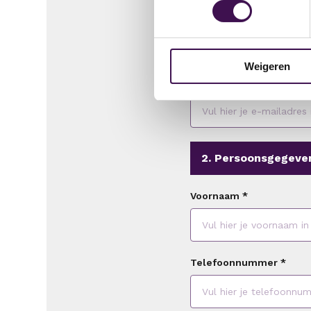
1. E-mailadres
We controleren of je a
Weigeren
E-mailadres
*
2. Persoonsgegeve
Voornaam
*
Telefoonnummer
*