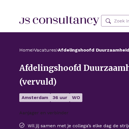
Skip Navigation or Skip to Content
Zoeken
Home
Vacatures
Afdelingshoofd Duurzaamheid
Afdelingshoofd Duurzaam
(vervuld)
Amsterdam
36 uur
WO
Aanjager en verbinder
Wil jij samen met je collega’s elke dag de str