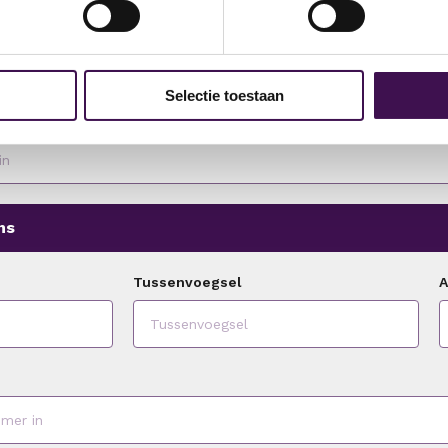
l in ons systeem staat, dan hoef je geen NAW gegevens mee
Selectie toestaan
ns
Tussenvoegsel
A