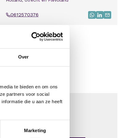
0612570376
Bel
Stuur bericht via W
Bezoek Linkedin 
Mail mij
Deel vacature via:
Delen via linkedin
Delen via facebook
Delen via whatsapp
Delen via e-mail
Over
 media te bieden en om ons
ze partners voor social
nformatie die u aan ze heeft
Marketing