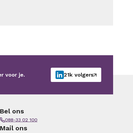
r voor je.
21k volgers
Bel ons
088-33 02 100
Mail ons