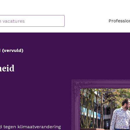
Professio
 (vervuld)
heid
ijd tegen klimaatverandering