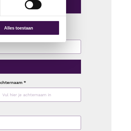
r in te vullen.
Alles toestaan
chternaam
*