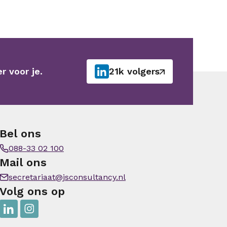
r voor je.
21k volgers
Bel ons
088-33 02 100
Mail ons
secretariaat@jsconsultancy.nl
Volg ons op