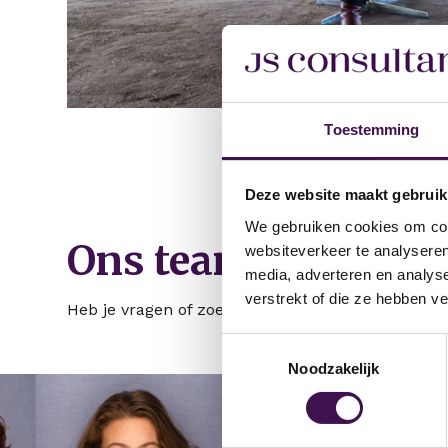
Toestemming
Deze website maakt gebruik
We gebruiken cookies om cont
Ons team staat voor
websiteverkeer te analyseren
media, adverteren en analys
verstrekt of die ze hebben v
Heb je vragen of zoek je advies? Ons team helpt j
Toestemmingsselectie
Noodzakelijk