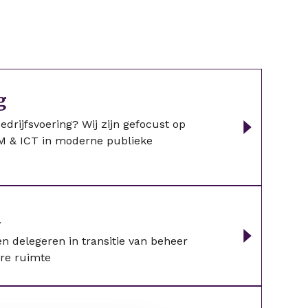
g
drijfsvoering? Wij zijn gefocust op
M & ICT in moderne publieke
a
n delegeren in transitie van beheer
are ruimte