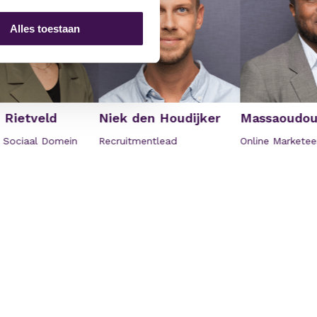
Alles toestaan
tveld
Niek den Houdijker
Massaoudou Hal
iaal Domein
Recruitmentlead
Online Marketeer