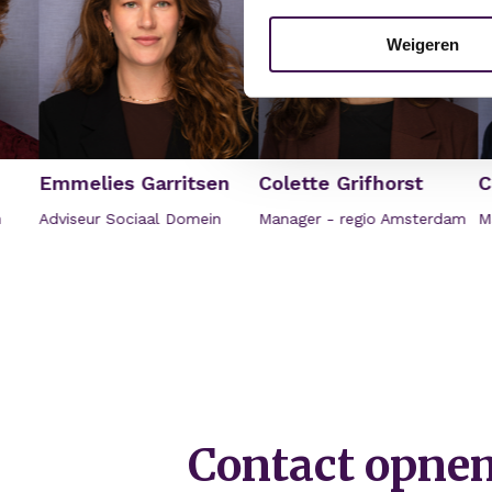
Weigeren
Emmelies Garritsen
Colette Grifhorst
Chris
Adviseur Sociaal Domein
Manager - regio Amsterdam
Manage
Contact opne