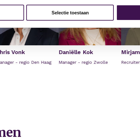
Selectie toestaan
 Vonk
Daniëlle Kok
Mirjam Rie
r - regio Den Haag
Manager - regio Zwolle
Recruiter Soc
men