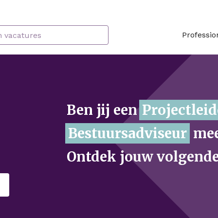
Professio
Ben jij een
r
of is een
meer iets voor jou? O
uitdaging.