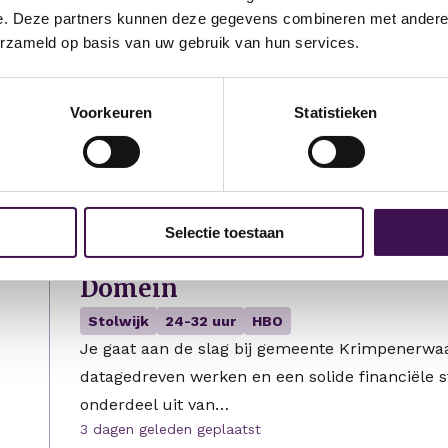
Werkcoach
e. Deze partners kunnen deze gegevens combineren met andere i
erzameld op basis van uw gebruik van hun services.
Geldermalsen
24-32 uur
HBO
Werkzaak Rivierenland begeleidt mensen bij he
Op de locatie in Geldermalsen werken dagelij
Voorkeuren
Statistieken
en ontwikkeling richting een duurzame plek…
3 dagen geleden geplaatst
Selectie toestaan
Specialist Financiële analyse
Domein
Stolwijk
24-32 uur
HBO
Je gaat aan de slag bij gemeente Krimpenerwaa
datagedreven werken en een solide financiële s
onderdeel uit van…
3 dagen geleden geplaatst