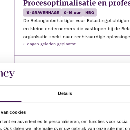
Procesoptimalisatie en profe
'S-GRAVENHAGE
0-16 uur
HBO
De Belangenbehartiger voor Belastingplichtigen
en kleine ondernemers die vastlopen bij de Bela
organisatie zoekt naar rechtvaardige oplossing
3 dagen geleden geplaatst
Organisatieadviseur Tactisch
'S-GRAVENHAGE
0-16 uur
HBO
Dienst Publiek en Communicatie (DPC) zorgt vo
Details
overheidscommunicatie die aansluit bij wat m
ondersteunt ministeries bij communicatie met 
3 dagen geleden geplaatst
 van cookies
ent en advertenties te personaliseren, om functies voor social
. Ook delen we informatie over uw gebruik van onze site met on