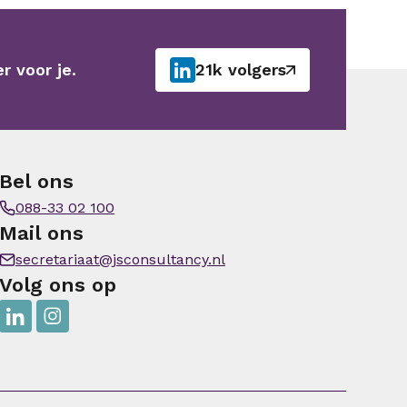
r voor je.
21k volgers
Bel ons
088-33 02 100
Mail ons
secretariaat@jsconsultancy.nl
Volg ons op