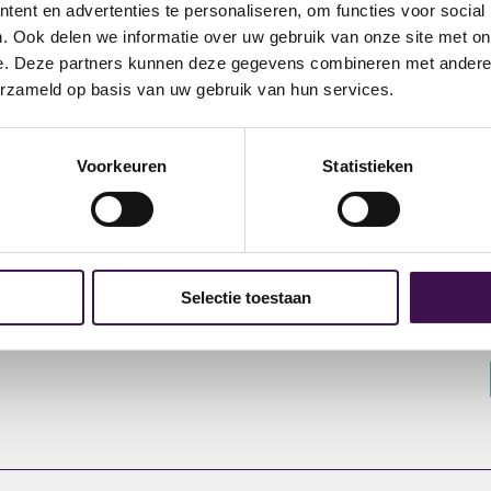
ent en advertenties te personaliseren, om functies voor social
. Ook delen we informatie over uw gebruik van onze site met on
e. Deze partners kunnen deze gegevens combineren met andere i
Als jij Nederland én jezelf wil verbeteren zijn we e
erzameld op basis van uw gebruik van hun services.
Voorkeuren
Statistieken
s
Over ons
Onze Locaties
Over ons
Amsterdam
Ons team
Den Bosch
Selectie toestaan
Actueel
Den Haag
Zwolle