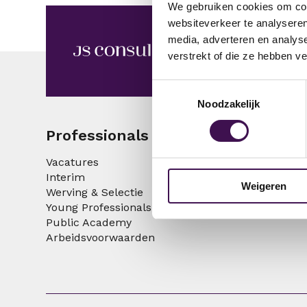
We gebruiken cookies om cont
websiteverkeer te analyseren
media, adverteren en analys
verstrekt of die ze hebben v
Toestemmingsselectie
Noodzakelijk
Professionals
Opdrachtgever
Vacatures
Interim
Interim
Werving & Selectie
Weigeren
Werving & Selectie
Young Professionals
Young Professionals
Public Academy
Public Academy
Arbeidsvoorwaarden