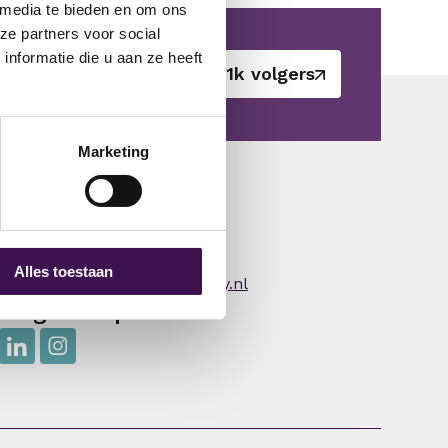
 media te bieden en om ons
ze partners voor social
nformatie die u aan ze heeft
r voor je.
21k volgers
Marketing
Bel ons
088-33 02 100
Mail ons
Alles toestaan
secretariaat@jsconsultancy.nl
Volg ons op